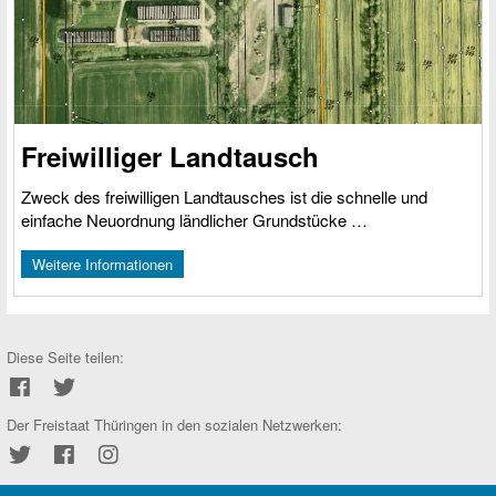
Freiwilliger Landtausch
Zweck des freiwilligen Landtausches ist die schnelle und
einfache Neuordnung ländlicher Grundstücke …
Weitere Informationen
Soziale
Diese Seite teilen:
Netzwerke
Der Freistaat Thüringen in den sozialen Netzwerken:
Twitter
Facebook
Instagram