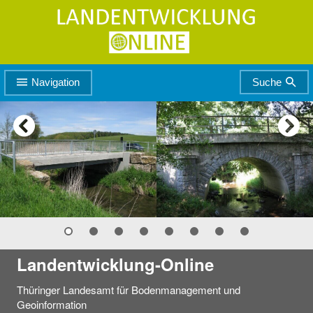
Zur
Zum
Hauptnavigation
Seiteninhalt
Navigation
Suche
Landentwicklung-Online
Thüringer Landesamt für Bodenmanagement und
Geoinformation