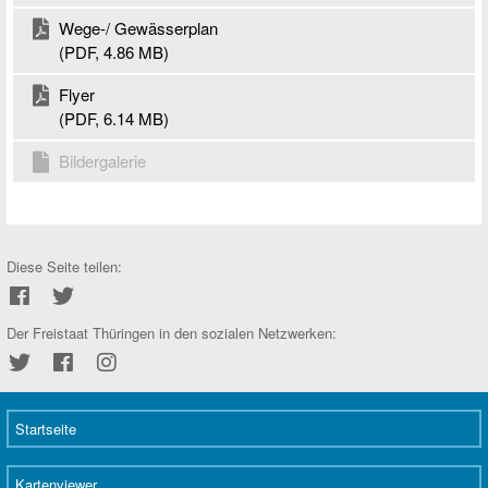
Wege-/ Gewässerplan
(PDF, 4.86 MB)
Flyer
(PDF, 6.14 MB)
Bildergalerie
Soziale
Diese Seite teilen:
Netzwerke
Der Freistaat Thüringen in den sozialen Netzwerken:
Twitter
Facebook
Instagram
Startseite
Kartenviewer