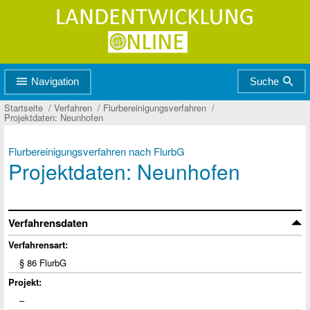
Zur
Zum
Hauptnavigation
Seiteninhalt
Navigation
Suche
Startseite
Verfahren
Flurbereinigungsverfahren
Projektdaten: Neunhofen
Flurbereinigungsverfahren nach FlurbG
Projektdaten: Neunhofen
Verfahrensdaten
Verfahrensart:
§ 86 FlurbG
Projekt:
‒